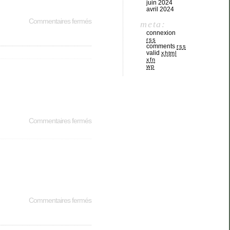
juin 2024
avril 2024
Commentaires fermés
meta:
connexion
rss
comments
rss
valid
xhtml
xfn
wp
Commentaires fermés
Commentaires fermés