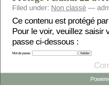
Filed under:
Non classé
— admi
Ce contenu est protégé par
Pour le voir, veuillez saisir
passe ci-dessous :
Mot de passe :
Com
Powere