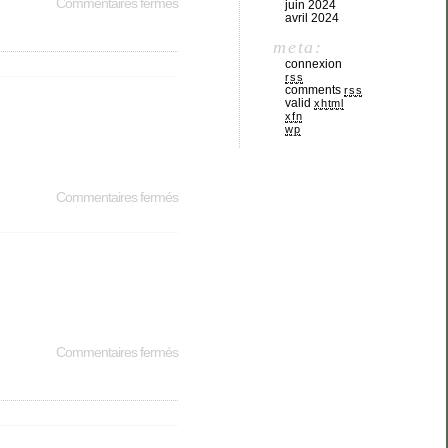
Commentaires fermés
juin 2024
avril 2024
meta:
connexion
rss
comments
rss
valid
xhtml
xfn
wp
Commentaires fermés
Commentaires fermés