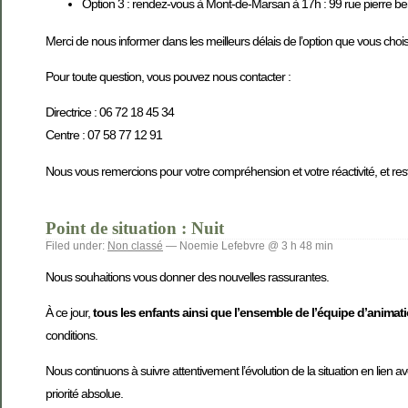
Option 3 : rendez-vous à Mont-de-Marsan à 17h : 99 rue pierre 
Merci de nous informer dans les meilleurs délais de l’option que vous chois
Pour toute question, vous pouvez nous contacter :
Directrice : 06 72 18 45 34
Centre : 07 58 77 12 91
Nous vous remercions pour votre compréhension et votre réactivité, et rest
Point de situation : Nuit
Filed under:
Non classé
— Noemie Lefebvre @ 3 h 48 min
Nous souhaitions vous donner des nouvelles rassurantes.
À ce jour,
tous les enfants ainsi que l’ensemble de l’équipe d’animati
conditions.
Nous continuons à suivre attentivement l’évolution de la situation en lien 
priorité absolue.