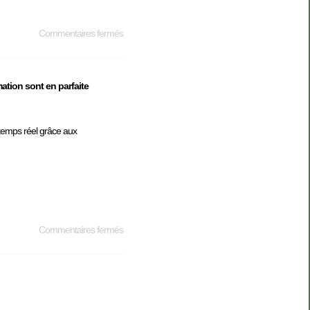
Commentaires fermés
mation sont en parfaite
n temps réel grâce aux
Commentaires fermés