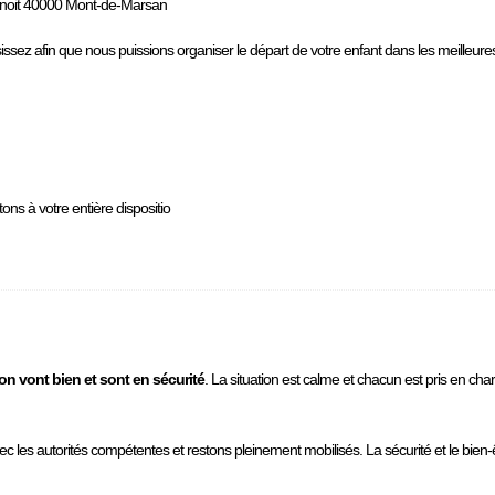
benoit 40000 Mont-de-Marsan
issez afin que nous puissions organiser le départ de votre enfant dans les meilleures
ons à votre entière dispositio
on vont bien et sont en sécurité
. La situation est calme et chacun est pris en cha
avec les autorités compétentes et restons pleinement mobilisés. La sécurité et le bie