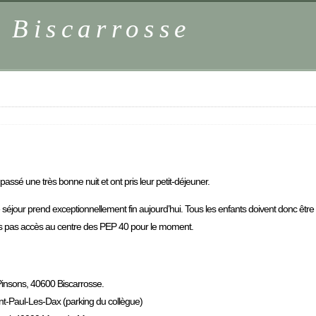
 Biscarrosse
ssé une très bonne nuit et ont pris leur petit-déjeuner.
, le séjour prend exceptionnellement fin aujourd’hui. Tous les enfants doivent donc êt
ons pas accès au centre des PEP 40 pour le moment.
 Pinsons, 40600 Biscarrosse.
nt-Paul-Les-Dax (parking du collègue)