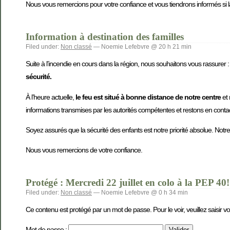
Nous vous remercions pour votre confiance et vous tiendrons informés si la 
Information à destination des familles
Filed under:
Non classé
— Noemie Lefebvre @ 20 h 21 min
Suite à l’incendie en cours dans la région, nous souhaitons vous rassurer 
sécurité.
À l’heure actuelle,
le feu est situé à bonne distance de notre centre
et
informations transmises par les autorités compétentes et restons en cont
Soyez assurés que la sécurité des enfants est notre priorité absolue. Notre
Nous vous remercions de votre confiance.
Protégé : Mercredi 22 juillet en colo à la PEP 40!
Filed under:
Non classé
— Noemie Lefebvre @ 0 h 34 min
Ce contenu est protégé par un mot de passe. Pour le voir, veuillez saisir v
Mot de passe :