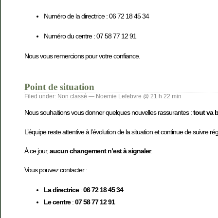
Numéro de la directrice : 06 72 18 45 34
Numéro du centre : 07 58 77 12 91
Nous vous remercions pour votre confiance.
Point de situation
Filed under:
Non classé
— Noemie Lefebvre @ 21 h 22 min
Nous souhaitions vous donner quelques nouvelles rassurantes :
tout va 
L’équipe reste attentive à l’évolution de la situation et continue de suivre r
À ce jour,
aucun changement n’est à signaler
.
Vous pouvez contacter :
La directrice
:
06 72 18 45 34
Le centre
:
07 58 77 12 91