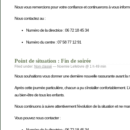
Nous vous remercions pour votre confiance et continuerons à vous informer r
Nous contactez au :
Numéro de la directrice : 06 72 18 45 34
Numéro du centre : 07 58 77 12 91
Point de situation : Fin de soirée
Filed under:
Non classé
— Noemie Lefebvre @ 1 h 49 min
Nous souhaitions vous donner une dernière nouvelle rassurante avant la n
Après cette journée particulière, chacun a pu s’installer confortablement. L
au bien-être de tous les enfants.
Nous continuons à suivre attentivement l’évolution de la situation et ne m
Vous pouvez nous contacter :
Numéro de la directrice : 06 72 18 45 34