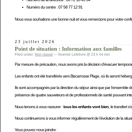
Numéro du centre : 07 58 77 12 91
Nous vous souhaitons une bonne nuit et vous remercions pour votre confi
23 juillet 2026
Point de situation : Information aux familles
Filed under:
Non classé
— Noemie Lefebvre @ 23 h 44 min
Par mesure de précaution, nous avons pris la décision d’évacuer temporairem
Les enfants ont été transférés vers Biscarrosse Plage, où ils seront hébergés
Ils sont accompagnés par la direction du séjour ainsi que par l’ensemble de l’
présence de quatre sauveteurs et de professionnels de santé pouvant inter
Nous tenons à vous rassurer :
tous les enfants vont bien
, le transfert 
Nous continuerons à vous informer régulièrement de l’évolution de la situati
Vous pouvez nous joindre :