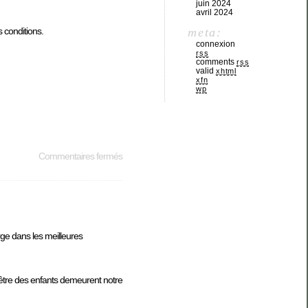
juin 2024
avril 2024
 conditions.
meta:
connexion
rss
comments
rss
valid
xhtml
xfn
wp
Commentaires fermés
rge dans les meilleures
n-être des enfants demeurent notre