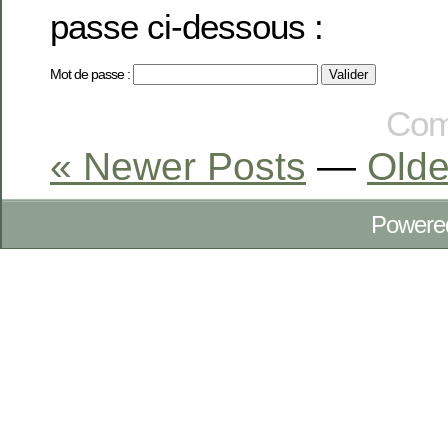
passe ci-dessous :
Mot de passe :
Com
« Newer Posts
—
Olde
Powere