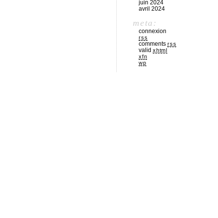
juin 2024
avril 2024
meta:
connexion
rss
comments
rss
valid
xhtml
xfn
wp